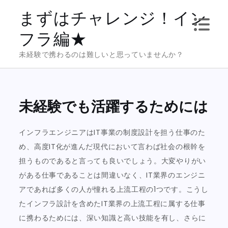
Skip
まずはチャレンジ！イン
to
フラ編★
content
未経験で携わるのは難しいと思っていませんか？
未経験でも活躍するためには
インフラエンジニアはIT事業の制度設計を担う仕事のた
め、高度IT化が進んだ現代において言わば社会の根幹を
担うものであると言っても良いでしょう。大変やりがい
がある仕事であることは間違いなく、IT業界のエンジニ
アであれば多くの人が憧れる上流工程の1つです。こうし
たインフラ設計を含めたIT業界の上流工程に属する仕事
に携わるためには、深い知識と高い技能を有し、さらに