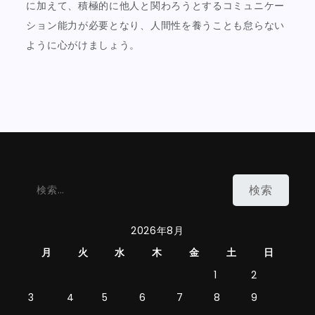
に加えて、積極的に他人と関わろうとするコミュニケー
ション能力が必要となり、人間性を養うことも怠らない
ように心がけましょう。
検
索:
2026年8月
月
火
水
木
金
土
日
1
2
3
4
5
6
7
8
9