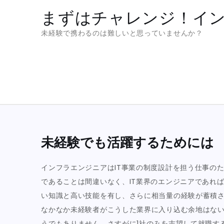
Skip
まずはチャレンジ！イ
to
未経験で携わるのは難しいと思っていませんか？
content
未経験でも活躍するためには
インフラエンジニアはIT事業の制度設計を担う仕事の
であることは間違いなく、IT業界のエンジニアであれ
い知識と高い技能を有し、さらに相当量の経験が蓄積
なかなか未経験者がこうした業界に入り込む余地はな
うでもありません。さすがに1社のみを志望して就職す