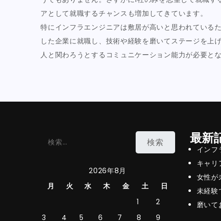
アとして就職するチャンスも増加してきています。
特にインフラエンジニアは敷居が高いと思われている
した企業に就職し、技術や経験を磨いてステージを上げ
人と関わろうとするコミュニケーション能力が必要と
最新
検
インフ
索:
キャリ
2026年8月
女性が
月
火
水
木
金
土
日
未経験
1
2
磨いて
3
4
5
6
7
8
9