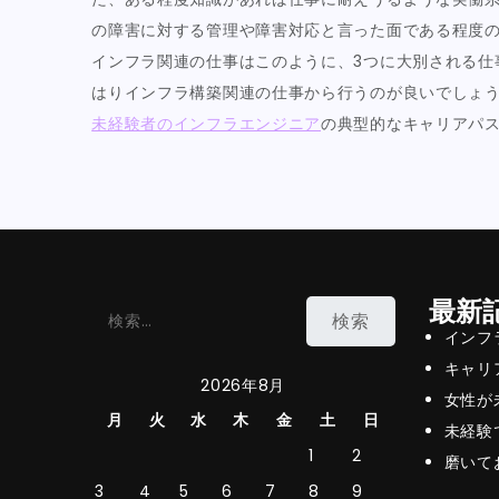
の障害に対する管理や障害対応と言った面である程度
インフラ関連の仕事はこのように、3つに大別される仕
はりインフラ構築関連の仕事から行うのが良いでしょ
未経験者のインフラエンジニア
の典型的なキャリアパ
最新
検
インフ
索:
キャリ
2026年8月
女性が
月
火
水
木
金
土
日
未経験
1
2
磨いて
3
4
5
6
7
8
9