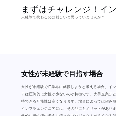
Skip
まずはチャレンジ！イ
to
未経験で携わるのは難しいと思っていませんか？
content
女性が未経験で目指す場合
女性が未経験でIT業界に就職しようと考える場合、イ
アは圧倒的に女性が少ないのが特徴です。大手企業ほ
待できる可能性は高くなります。場合によっては望み
インフラエンジニアには、その他にもメリットがあり
然的に男性側の考えに偏ったプロジェクトが多くなる