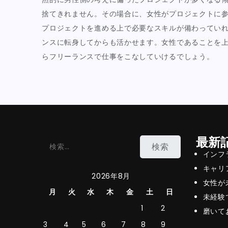
捨てきれません。その場合に、女性がプロジェクトに
プロジェクトを進める上で必要なスキルが備わってい
ンスに転身してからも活かせます。女性であることを
らフリーランスで仕事をこなしていけるでしょう。
最新
検
インフ
索:
キャリ
2026年8月
女性が
月
火
水
木
金
土
日
未経験
1
2
磨いて
3
4
5
6
7
8
9