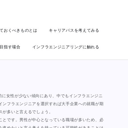
ておくべきものとは
キャリアパスを考えてみる
目指す場合
インフラエンジニアリングに触れる
体的に女性が少ない傾向にあり、中でもインフラエンジニ
インフラエンジニアを選択すれば大手企業への就職が期
スが多いと言えるでしょう。
ことです。男性が中心となっている職場が多いため、必
を進めたいと言う考えを持っている可能性があることは